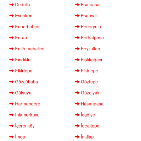
Dudullu
Esatpaşa
Esenkent
Esenyalı
Fenerbahçe
Feneryolu
Ferah
Ferhatpaşa
Fetih mahallesi
Feyzullah
Fındıklı
Fıstıkağacı
Fikirtepe
Fikirtepe
Gözcübaba
Göztepe
Gülsuyu
Güzelyalı
Harmandere
Hasanpaşa
Ihlamurkuyu
İcadiye
İçerenköy
İdealtepe
İmes
İnkilap