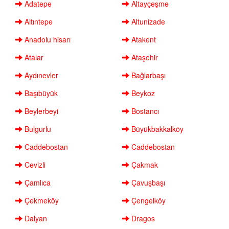
Adatepe
Altayçeşme
Altıntepe
Altunizade
Anadolu hisarı
Atakent
Atalar
Ataşehir
Aydınevler
Bağlarbaşı
Başıbüyük
Beykoz
Beylerbeyi
Bostancı
Bulgurlu
Büyükbakkalköy
Caddebostan
Caddebostan
Cevizli
Çakmak
Çamlıca
Çavuşbaşı
Çekmeköy
Çengelköy
Dalyan
Dragos