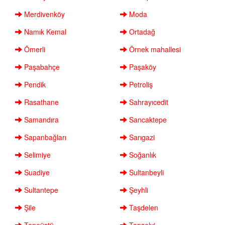
Merdivenköy
Moda
Namık Kemal
Ortadağ
Ömerli
Örnek mahallesi
Paşabahçe
Paşaköy
Pendik
Petroliş
Rasathane
Sahrayıcedit
Samandıra
Sancaktepe
Sapanbağları
Sarıgazi
Selimiye
Soğanlık
Suadiye
Sultanbeyli
Sultantepe
Şeyhli
Şile
Taşdelen
Tepeüstü
Topselvi