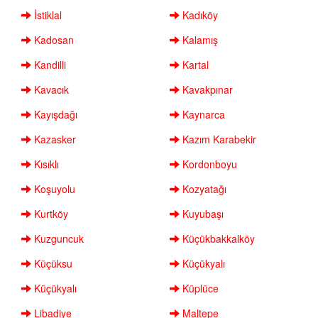
İstiklal
Kadıköy
Kadosan
Kalamış
Kandilli
Kartal
Kavacık
Kavakpınar
Kayışdağı
Kaynarca
Kazasker
Kazım Karabekir
Kısıklı
Kordonboyu
Koşuyolu
Kozyatağı
Kurtköy
Kuyubaşı
Kuzguncuk
Küçükbakkalköy
Küçüksu
Küçükyalı
Küçükyalı
Küplüce
Libadiye
Maltepe