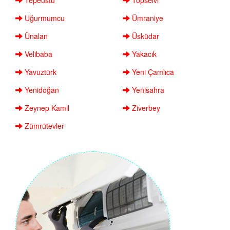
Uğurmumcu
Ümraniye
Ünalan
Üsküdar
Velibaba
Yakacık
Yavuztürk
Yeni Çamlıca
Yenidoğan
Yenisahra
Zeynep Kamil
Ziverbey
Zümrütevler