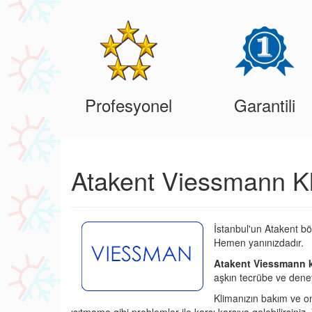
Profesyonel
Garantili
Atakent Viessmann Kl
İstanbul'un Atakent bö
Hemen yanınızdadır.
Atakent Viessmann k
aşkın tecrübe ve deney
Klimanızın bakım ve o