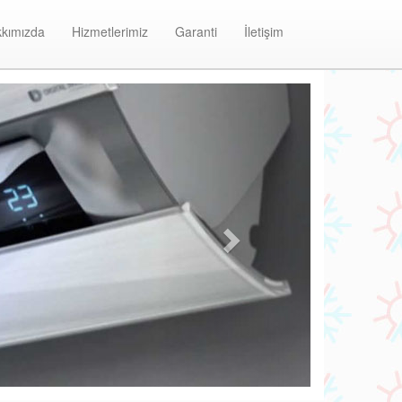
kımızda
Hizmetlerimiz
Garanti
İletişim
Next
Atakent Viessmann Klima Bakım ve Onarım Merke