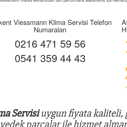
iz. Viessmann marka klimanızdan tam performans alabilmeniz için klimanız
kent Viessmann Klima Servisi Telefon
A
Numaraları
H
0216 471 59 56
0541 359 44 43
a Servisi
uygun fiyata kaliteli,
 yedek parçalar ile hizmet alman